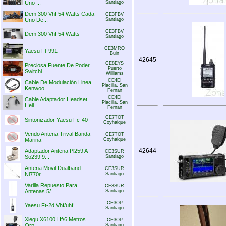
Uno ...
Santiago
Dem 300 Vhf 54 Watts Cada
CE3FBV
Uno De...
Santiago
CE3FBV
Dem 300 Vhf 54 Watts
Santiago
CE3MRO
Yaesu Ft-991
Buin
42645
CE8EYS
Preciosa Fuente De Poder
Puerto
Switchi...
Williams
CE4EI
Cable De Modulación Linea
Placilla, San
Kenwoo...
Fernan
CE4EI
Cable Adaptador Headset
Placilla, San
Heil
Fernan
CE7TOT
Sintonizador Yaesu Fc-40
Coyhaique
Vendo Antena Trival Banda
CE7TOT
Marina
Coyhaique
42644
Adaptador Antena Pl259 A
CE3SUR
So239 9...
Santiago
Antena Movil Dualband
CE3SUR
Nl770r
Santiago
Varilla Repuesto Para
CE3SUR
Antenas 5/...
Santiago
CE3OP
Yaesu Ft-2d Vhf/uhf
Santiago
Xiegu X6100 Hf/6 Metros
CE3OP
Qrp
Santiago