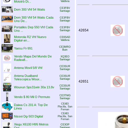
Mototrb Di...
Valdivia
CE3FBV
Dem 300 Vhf 54 Watts
Santiago
Dem 300 Vhf 54 Watts Cada
CE3FBV
Uno De...
Santiago
Portatiles Dep 550 Vhf Cada
CE3FBV
42654
Uno ...
Santiago
Motorola R2 Vhf Nuevo
CE6SAD
Digital-an...
Valdivia
CE3MRO
Yaesu Ft-991
Buin
Vendo Mapa Del Mundo De
XQ3EO
Radioafi...
Santiago
CE3SUR
Antena Movil 5/8 Vhf
Santiago
Antena Dualband
CE3SUR
Telescopica Woux...
Santiago
42651
CE3SUR
Wouxun Sps31win 30a 13.8v
Santiago
CE3TMG
Vendo $ 80 Mil O Permuto
Santiago
CE4EI
Daiwa Cs 201 A: Top De
Placilla, San
Línea
Fernan
CE4EI
Nissei Dg-503 Digital
Placilla, San
Fernan
Xiegu X6100 Hf/6 Metros
CE3OP
Qrp
Santiago