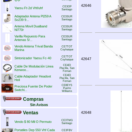
42646
CE3OP
Yaesu Ft-2d Vhf/uhf
Santiago
Adaptador Antena Pl259 A
CE3SUR
So239 9...
Santiago
Antena Movil Dualband
CE3SUR
Nl770r
Santiago
Varilla Repuesto Para
CE3SUR
Antenas 5/...
Santiago
Vendo Antena Trival Banda
CE7TOT
Marina
Coyhaique
CE7TOT
Sintonizador Yaesu Fc-40
42647
Coyhaique
CE4EI
Cable De Modulación Linea
Placilla, San
Kenwoo...
Fernan
CE4EI
Cable Adaptador Headset
Placilla, San
Heil
Fernan
CE8EYS
Preciosa Fuente De Poder
Puerto
Switchi...
Williams
Compras
Sin Avisos
Ventas
42648
CE3TMG
Vendo $ 80 Mil O Permuto
Santiago
Portatiles Dep 550 Vhf Cada
CE3FBV