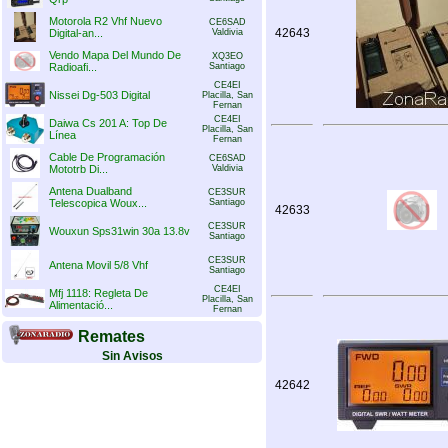
Motorola R2 Vhf Nuevo
CE6SAD
42643
Digital-an...
Valdivia
Vendo Mapa Del Mundo De
XQ3EO
Radioafi...
Santiago
CE4EI
Nissei Dg-503 Digital
Placilla, San
Fernan
CE4EI
Daiwa Cs 201 A: Top De
Placilla, San
Línea
Fernan
Cable De Programación
CE6SAD
Mototrb Di...
Valdivia
Antena Dualband
CE3SUR
Telescopica Woux...
Santiago
42633
CE3SUR
Wouxun Sps31win 30a 13.8v
Santiago
CE3SUR
Antena Movil 5/8 Vhf
Santiago
CE4EI
Mfj 1118: Regleta De
Placilla, San
Alimentació...
Fernan
Remates
Sin Avisos
42642