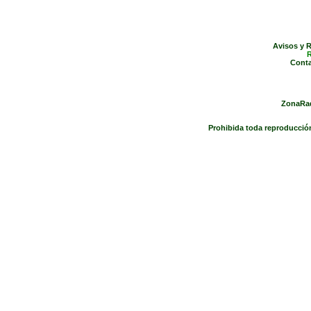
Avisos y R
R
Conta
ZonaRad
Prohibida toda reproducción