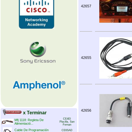
42657
42655
42656
x Terminar
CE4EI
Mfj 1118: Regleta De
Placilla, San
Alimentació...
Fernan
Cable De Programación
CE6SAD