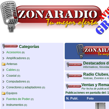
Categorías
Accesorios
(9)
Amplificadores
(0)
Destacados d
Antenas
Informativos, Noveda
Cables
(1)
Radio Clubes,
Coaxial
(0)
Noticias, Eventos e i
Computadores
(0)
Ventas y Rema
Conectores y adaptadores
(0)
Por fecha de publicaci
Publicaciones en pantalla del: 1
Equipos
N. Publ.
Foto
Fuentes de Poder
(2)
Instrumentos
(0)