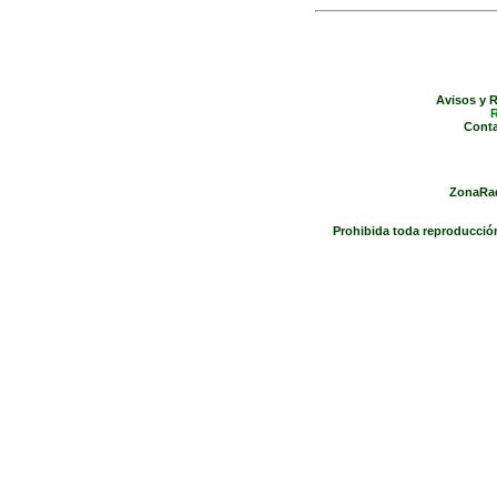
Avisos y R
R
Conta
ZonaRad
Prohibida toda reproducción