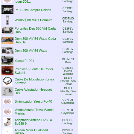
Icom 706...
Santiago
CE3OEL
Pc-122xl Compro Uniden
Santiago
CE3TMG
Vendo $ 80 Mil O Permuto
Santiago
Portatiles Dep 550 Vhf Cada
CE3FBV
Uno ...
Santiago
Dem 300 Vhf 54 Watts Cada
CE3FBV
Uno De...
Santiago
CE3FBV
Dem 300 Vhf 54 Watts
Santiago
CE3MRO
Yaesu Ft-991
Buin
CE8EYS
Preciosa Fuente De Poder
Puerto
Switchi...
Williams
CE4EI
Cable De Modulación Linea
Placilla, San
Kenwoo...
Fernan
CE4EI
Cable Adaptador Headset
Placilla, San
Heil
Fernan
CE7TOT
Sintonizador Yaesu Fc-40
Coyhaique
Vendo Antena Trival Banda
CE7TOT
Marina
Coyhaique
Adaptador Antena Pl259 A
CE3SUR
So239 9...
Santiago
Antena Movil Dualband
CE3SUR
Nl770r
Santiago