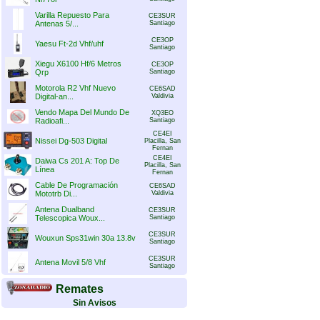
Varilla Repuesto Para
CE3SUR
Antenas 5/...
Santiago
CE3OP
Yaesu Ft-2d Vhf/uhf
Santiago
Xiegu X6100 Hf/6 Metros
CE3OP
Qrp
Santiago
Motorola R2 Vhf Nuevo
CE6SAD
Digital-an...
Valdivia
Vendo Mapa Del Mundo De
XQ3EO
Radioafi...
Santiago
CE4EI
Nissei Dg-503 Digital
Placilla, San
Fernan
CE4EI
Daiwa Cs 201 A: Top De
Placilla, San
Línea
Fernan
Cable De Programación
CE6SAD
Mototrb Di...
Valdivia
Antena Dualband
CE3SUR
Telescopica Woux...
Santiago
CE3SUR
Wouxun Sps31win 30a 13.8v
Santiago
CE3SUR
Antena Movil 5/8 Vhf
Santiago
Remates
Sin Avisos