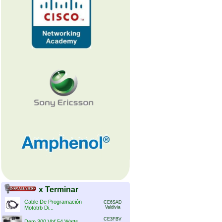
x Terminar
Cable De Programación
CE6SAD
Mototrb Di...
Valdivia
CE3FBV
Dem 300 Vhf 54 Watts