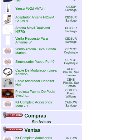
CE3OP
Yaesu Ft-2d Vhf/uhf
Santiago
Adaptador Antena Pl259 A
CE3SUR
So239 9...
Santiago
Antena Movil Dualband
CE3SUR
Nl770r
Santiago
Varilla Repuesto Para
CE3SUR
Antenas 5/...
Santiago
Vendo Antena Trival Banda
CE7TOT
Marina
Coyhaique
CE7TOT
Sintonizador Yaesu Fc-40
Coyhaique
CE4EI
Cable De Modulación Linea
Placilla, San
Kenwoo...
Fernan
CE4EI
Cable Adaptador Headset
Placilla, San
Heil
Fernan
CE8EYS
Preciosa Fuente De Poder
Puerto
Switchi...
Williams
Kit Completo Accesorios
CA3HAW
Icom 706...
Santiago
Compras
Sin Avisos
Ventas
Kit Completo Accesorios
CA3HAW