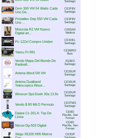
Santiago
Dem 300 Vhf 54 Watts Cada
CE3FBV
Uno De...
Santiago
Portatiles Dep 550 Vhf Cada
CE3FBV
Uno ...
Santiago
Motorola R2 Vhf Nuevo
CE6SAD
Digital-an...
Valdivia
CE3OEL
Pc-122xl Compro Uniden
Santiago
CE3MRO
Yaesu Ft-991
Buin
Vendo Mapa Del Mundo De
XQ3EO
Radioafi...
Santiago
CE3SUR
Antena Movil 5/8 Vhf
Santiago
Antena Dualband
CE3SUR
Telescopica Woux...
Santiago
CE3SUR
Wouxun Sps31win 30a 13.8v
Santiago
CE3TMG
Vendo $ 80 Mil O Permuto
Santiago
CE4EI
Daiwa Cs 201 A: Top De
Placilla, San
Línea
Fernan
CE4EI
Nissei Dg-503 Digital
Placilla, San
Fernan
Xiegu X6100 Hf/6 Metros
CE3OP
Qrp
Santiago