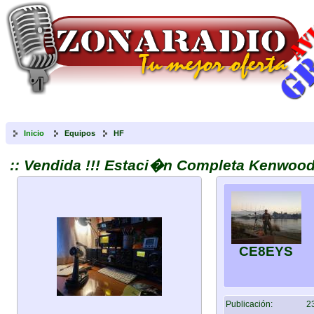
Inicio
Equipos
HF
:: Vendida !!! Estaci�n Completa Kenwood
CE8EYS
Publicación:
23