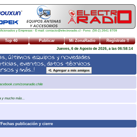
icionados y Empresas - E-mail: contacto@electroradio.cl - Fono: (56-2) 2641 8709
Top 40
Publicar
Mi ZonaRadio
Regístrate !!
Jueves, 6 de Agosto de 2026, a las 06:58:15
facebook.com/zonaradio.chile
ia y mucho más...
/Fechas publicación y cierre