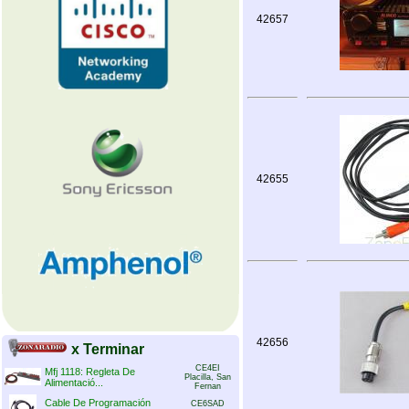
42657
42655
42656
x Terminar
CE4EI
Mfj 1118: Regleta De
Placilla, San
Alimentació...
Fernan
Cable De Programación
CE6SAD