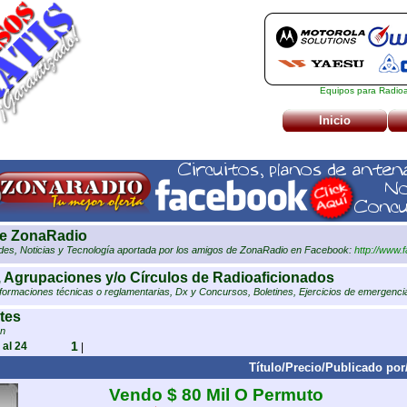
Equipos para Radioaf
Inicio
e ZonaRadio
des, Noticias y Tecnología aportada por los amigos de ZonaRadio en Facebook:
http://www.
 Agrupaciones y/o Círculos de Radioaficionados
nformaciones técnicas o reglamentarias, Dx y Concursos, Boletines, Ejercicios de emergenc
tes
ón
1
 al 24
|
Título/Precio/Publicado por
Vendo $ 80 Mil O Permuto