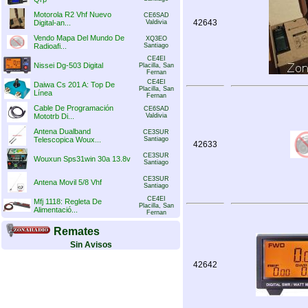
Motorola R2 Vhf Nuevo
CE6SAD
42643
Digital-an...
Valdivia
Vendo Mapa Del Mundo De
XQ3EO
Radioafi...
Santiago
CE4EI
Nissei Dg-503 Digital
Placilla, San
Fernan
CE4EI
Daiwa Cs 201 A: Top De
Placilla, San
Línea
Fernan
Cable De Programación
CE6SAD
Mototrb Di...
Valdivia
Antena Dualband
CE3SUR
Telescopica Woux...
Santiago
42633
CE3SUR
Wouxun Sps31win 30a 13.8v
Santiago
CE3SUR
Antena Movil 5/8 Vhf
Santiago
CE4EI
Mfj 1118: Regleta De
Placilla, San
Alimentació...
Fernan
Remates
Sin Avisos
42642