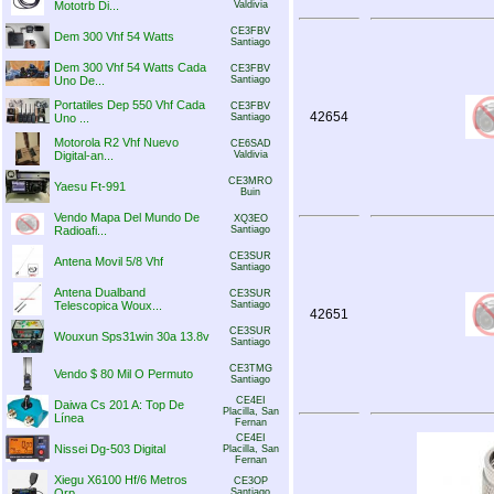
Mototrb Di...
Valdivia
CE3FBV
Dem 300 Vhf 54 Watts
Santiago
Dem 300 Vhf 54 Watts Cada
CE3FBV
Uno De...
Santiago
Portatiles Dep 550 Vhf Cada
CE3FBV
42654
Uno ...
Santiago
Motorola R2 Vhf Nuevo
CE6SAD
Digital-an...
Valdivia
CE3MRO
Yaesu Ft-991
Buin
Vendo Mapa Del Mundo De
XQ3EO
Radioafi...
Santiago
CE3SUR
Antena Movil 5/8 Vhf
Santiago
Antena Dualband
CE3SUR
Telescopica Woux...
Santiago
42651
CE3SUR
Wouxun Sps31win 30a 13.8v
Santiago
CE3TMG
Vendo $ 80 Mil O Permuto
Santiago
CE4EI
Daiwa Cs 201 A: Top De
Placilla, San
Línea
Fernan
CE4EI
Nissei Dg-503 Digital
Placilla, San
Fernan
Xiegu X6100 Hf/6 Metros
CE3OP
Qrp
Santiago