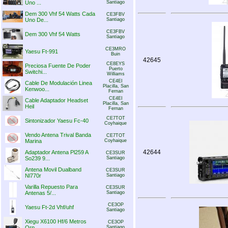
Uno ...
Santiago
Dem 300 Vhf 54 Watts Cada
CE3FBV
Uno De...
Santiago
CE3FBV
Dem 300 Vhf 54 Watts
Santiago
CE3MRO
Yaesu Ft-991
Buin
42645
CE8EYS
Preciosa Fuente De Poder
Puerto
Switchi...
Williams
CE4EI
Cable De Modulación Linea
Placilla, San
Kenwoo...
Fernan
CE4EI
Cable Adaptador Headset
Placilla, San
Heil
Fernan
CE7TOT
Sintonizador Yaesu Fc-40
Coyhaique
Vendo Antena Trival Banda
CE7TOT
Marina
Coyhaique
42644
Adaptador Antena Pl259 A
CE3SUR
So239 9...
Santiago
Antena Movil Dualband
CE3SUR
Nl770r
Santiago
Varilla Repuesto Para
CE3SUR
Antenas 5/...
Santiago
CE3OP
Yaesu Ft-2d Vhf/uhf
Santiago
Xiegu X6100 Hf/6 Metros
CE3OP
Qrp
Santiago