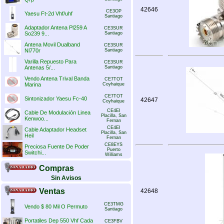
42646
CE3OP
Yaesu Ft-2d Vhf/uhf
Santiago
Adaptador Antena Pl259 A
CE3SUR
So239 9...
Santiago
Antena Movil Dualband
CE3SUR
Nl770r
Santiago
Varilla Repuesto Para
CE3SUR
Antenas 5/...
Santiago
Vendo Antena Trival Banda
CE7TOT
Marina
Coyhaique
CE7TOT
Sintonizador Yaesu Fc-40
42647
Coyhaique
CE4EI
Cable De Modulación Linea
Placilla, San
Kenwoo...
Fernan
CE4EI
Cable Adaptador Headset
Placilla, San
Heil
Fernan
CE8EYS
Preciosa Fuente De Poder
Puerto
Switchi...
Williams
Compras
Sin Avisos
Ventas
42648
CE3TMG
Vendo $ 80 Mil O Permuto
Santiago
Portatiles Dep 550 Vhf Cada
CE3FBV