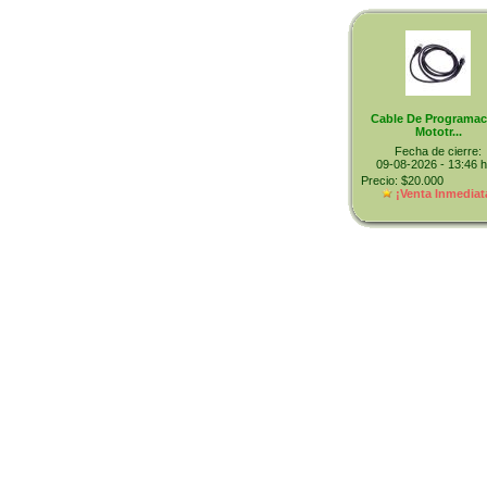
Cable De Programac
Mototr...
Fecha de cierre:
09-08-2026 - 13:46 h
Precio: $20.000
¡Venta Inmediat